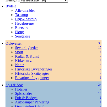
Kategori
Bydele
Alle områder
Taastrup
Høje-Taastrup
Hedehusene
Reerslev
Fløng
Sengeløse
Oplevelser
30
Seværdigheder
15
Sport
8
Kultur & Kunst
7
Kirker m.v.
2
Natur
4
Historiske Byvandringer
2
Historiske Skattejagter
2
Bevaring af bygninger
1
Spis & Sov
24
Hoteller
2
Spisesteder
18
Pub & Bodega
1
Autocamper Parkering
1
Overnatning i det fri
2