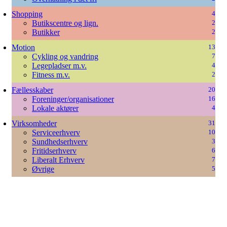
Shopping
4
Butikscentre og lign.
2
Butikker
2
Motion
13
Cykling og vandring
7
Legepladser m.v.
4
Fitness m.v.
2
Fællesskaber
20
Foreninger/organisationer
16
Lokale aktører
4
Virksomheder
31
Serviceerhverv
10
Sundhedserhverv
3
Fritidserhverv
6
Liberalt Erhverv
7
Øvrige
5