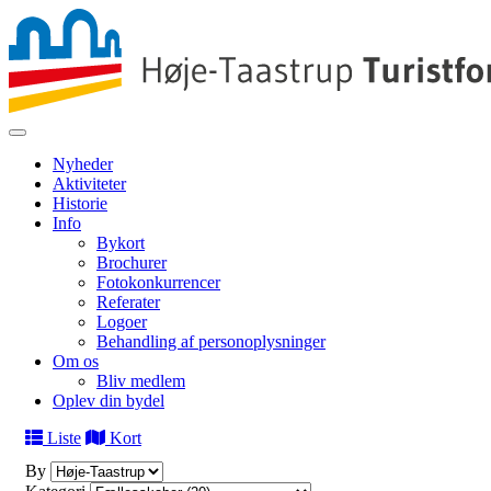
Nyheder
Aktiviteter
Historie
Info
Bykort
Brochurer
Fotokonkurrencer
Referater
Logoer
Behandling af personoplysninger
Om os
Bliv medlem
Oplev din bydel
Liste
Kort
By