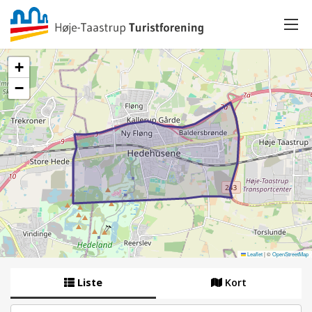
+
−
Leaflet
|
©
OpenStreetMap
Liste
Kort