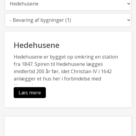
By
Kategori
Hedehusene
Hedehusene er bygget op omkring en station
fra 1847. Spiren til Hedehusene lægges
imidlertid 200 år før, idet Christian IV i 1642
anlægger et hus her i forbindelse med
Kongevejen.
Læs mere
Hedehusene en af de ældste stations- og
industribyer i landet og har en særlig identitet,
da de kulturhistoriske træk af
boligbebyggelser, industri- og
håndværksbygninger, landsbysamfund,
gadeforløb og grusgrav er bevaret.