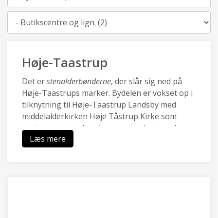
Kategori
Høje-Taastrup
Det er
stenalderbønderne
, der slår sig ned på
Høje-Taastrups marker. Bydelen er vokset op i
tilknytning til Høje-Taastrup Landsby med
middelalderkirken Høje Tåstrup Kirke som
centrum, og mod vest sammenvokset med
Læs mere
Kraghave landsby.
Den nye by Høje-Taastrup blev udviklet med
City2 i 70.rne og omkring den nye station i i
80.rne, og er i dag en pulserende forstad med
en blanding af moderne boliger, et rigt lokalt
erhvervsliv med Transportcenter og DBUs
Campus og grønne områder ved Hakkemosen.