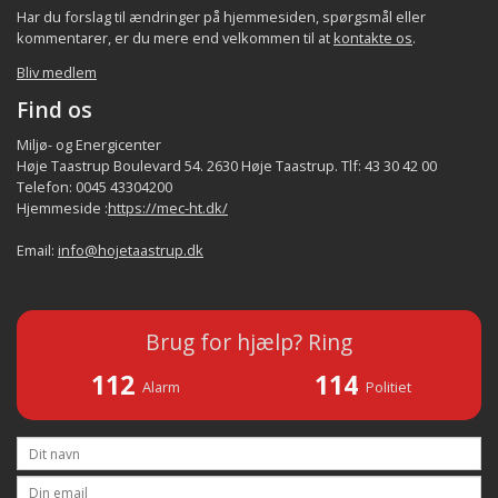
Har du forslag til ændringer på hjemmesiden, spørgsmål eller
kommentarer, er du mere end velkommen til at
kontakte os
.
Bliv medlem
Find os
Miljø- og Energicenter
Høje Taastrup Boulevard 54. 2630 Høje Taastrup. Tlf: 43 30 42 00
Telefon: 0045 43304200
Hjemmeside :
https://mec-ht.dk/
Email:
info@hojetaastrup.dk
Brug for hjælp? Ring
112
114
Alarm
Politiet