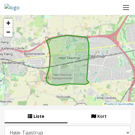
+
−
Leaflet
|
©
OpenStreetMap
Liste
Kort
By