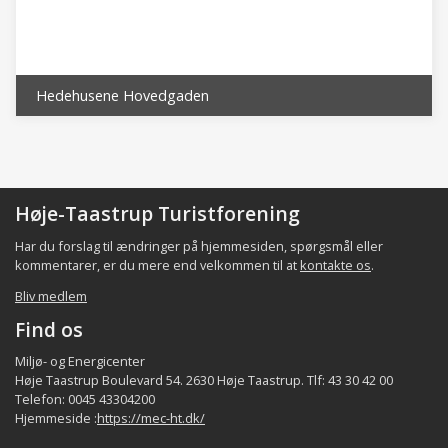
åbent land, og i midten af byen ligger stationen
og Hovedgaden, der udgør et centrum for hele
byen.
Hedehusene Hovedgaden
Det lokale samfund i bydelen består bl.a. af
indbyggerne, de beskæftigede,
foreninger/organisationer, aktørerne samt de
faciliteter som p.t. er registreret i bydelen
(fordeling af indbyggerne og beskæftigede er
Høje-Taastrup Turistforening
et kvalificeret estimat), jfr. følgende tabel:
Har du forslag til ændringer på hjemmesiden, spørgsmål eller
Indbyggere
Virksom./beskæftig.
Forening
kommentarer, er du mere end velkommen til at
kontakte os
.
Bydel
ca.
ca.
m
Bliv medlem
15.000
500 - 7.000
Hedehusene
Find os
Hele
Miljø- og Energicenter
~ 60.000
~2.800-~44.000*)
Høje Taastrup Boulevard 54. 2630 Høje Taastrup. Tlf: 43 30 42 00
kommune
Telefon: 0045 43304200
Hjemmeside :
https://mec-ht.dk/
*) heraf indpendlere ca. 32.000 udpendlere ca. 22.000 **)
eksklusiv de kommunale institutioner