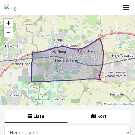
+
−
Leaflet
|
©
OpenStreetMap
Liste
Kort
By