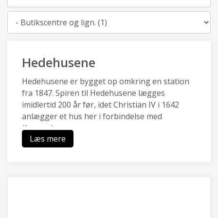
Kategori
Hedehusene
Hedehusene er bygget op omkring en station
fra 1847. Spiren til Hedehusene lægges
imidlertid 200 år før, idet Christian IV i 1642
anlægger et hus her i forbindelse med
Kongevejen.
Læs mere
Hedehusene en af de ældste stations- og
industribyer i landet og har en særlig identitet,
da de kulturhistoriske træk af
boligbebyggelser, industri- og
håndværksbygninger, landsbysamfund,
gadeforløb og grusgrav er bevaret.
Hedehusene er omgivet af landbrugsarealer og