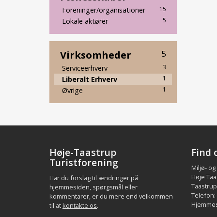
15
Foreninger/organisationer
5
Lokale aktører
Virksomheder
5
3
Serviceerhverv
1
Liberalt Erhverv
1
Øvrige
Høje-Taastrup
Find 
Turistforening
Miljø- og
Høje Taa
Har du forslag til ændringer på
Taastrup.
hjemmesiden, spørgsmål eller
Telefon:
kommentarer, er du mere end velkommen
Hjemmes
til at
kontakte os
.