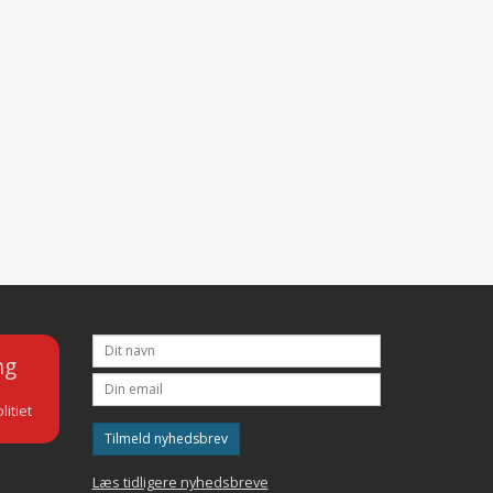
ng
litiet
Tilmeld nyhedsbrev
Læs tidligere nyhedsbreve