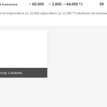
~ 60.000
~ 2.800 -~44.000 *)
99
le kommune
heraf indpendlere ca. 32.000 udpendlere ca. 22.000 **) eksklusiv de kommun
trup Lokalavis