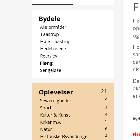
F
Bydele
Flø
Alle områder
opr
Taastrup
og
Høje-Taastrup
Flø
Hedehusene
sam
Reerslev
da
Fløng
dis
Sengeløse
Det
akt
Oplevelser
21
er 
9
Seværdigheder
3
Sport
4
Kultur & Kunst
Byd
1
Kirker m.v.
6
Natur
Flø
4
Historiske Byvandringer