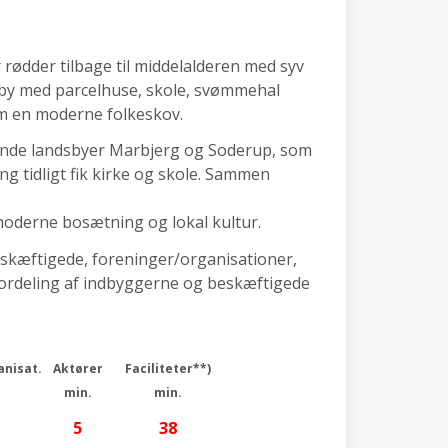
 rødder tilbage til middelalderen med syv
t by med parcelhuse, skole, svømmehal
m en moderne folkeskov.
ggende landsbyer Marbjerg og Soderup, som
 tidligt fik kirke og skole. Sammen
moderne bosætning og lokal kultur.
eskæftigede, foreninger/organisationer,
 (fordeling af indbyggerne og beskæftigede
anisat.
Aktører
Faciliteter**)
min.
min.
5
38