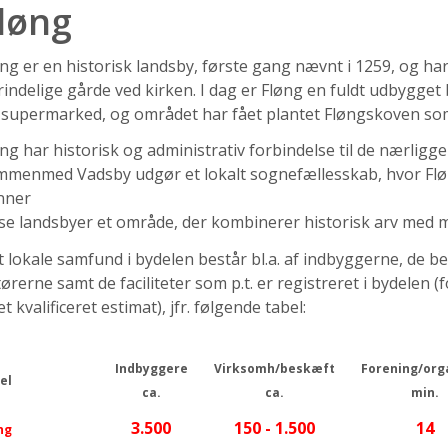
løng
ng er en historisk landsby, første gang nævnt i 1259, og har
indelige gårde ved kirken. I dag er Fløng en fuldt udbygge
 supermarked, og området har fået plantet Fløngskoven so
ng har historisk og administrativ forbindelse til de nærli
menmed Vadsby udgør et lokalt sognefællesskab, hvor Fløng
nner
se landsbyer et område, der kombinerer historisk arv med 
 lokale samfund i bydelen består bl.a. af indbyggerne, de b
ørerne samt de faciliteter som p.t. er registreret i bydelen
et kvalificeret estimat), jfr. følgende tabel:
Indbyggere
Virksomh/beskæft
Forening/org
el
ca.
ca.
min.
3.500
150 - 1.500
14
ng