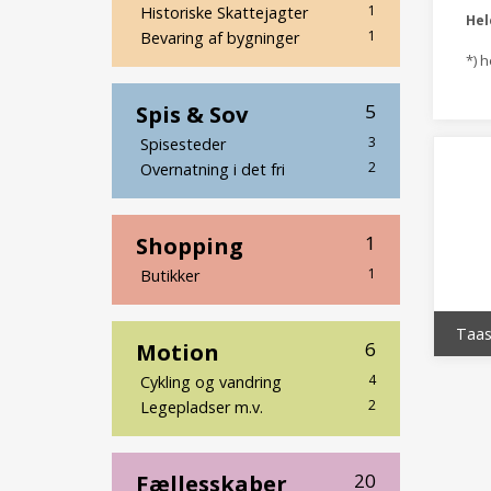
1
Historiske Skattejagter
He
1
Bevaring af bygninger
*) 
Spis & Sov
5
3
Spisesteder
2
Overnatning i det fri
Shopping
1
1
Butikker
Taas
Motion
6
4
Cykling og vandring
2
Legepladser m.v.
Fællesskaber
20