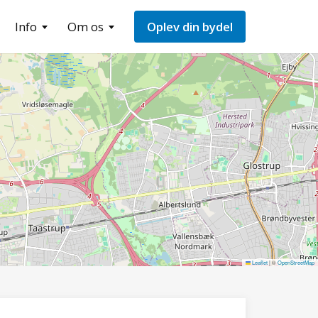
Info
Om os
Oplev din bydel
Leaflet
|
©
OpenStreetMap