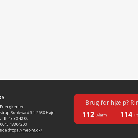
os
Brug for hjælp? Ri
 Energicenter
112
114
strup Boulevard 54. 2630 Høje
Alarm
Po
 Tlf: 43 30 42 00
 0045 43304200
ide :
https://mec-ht.dk/