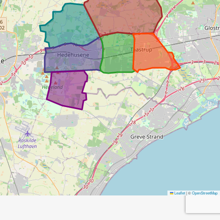
Leaflet
|
©
OpenStreetMap