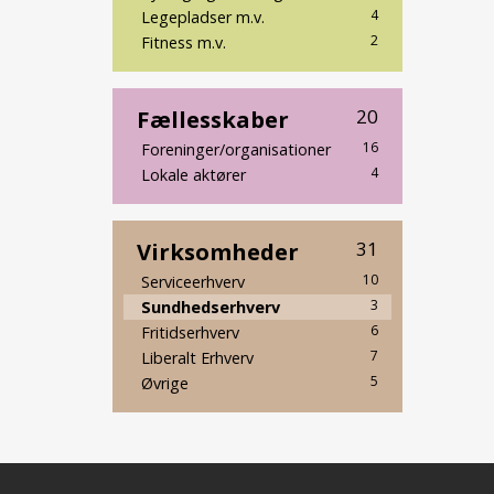
4
Legepladser m.v.
2
Fitness m.v.
Fællesskaber
20
16
Foreninger/organisationer
4
Lokale aktører
Virksomheder
31
10
Serviceerhverv
3
Sundhedserhverv
6
Fritidserhverv
7
Liberalt Erhverv
5
Øvrige