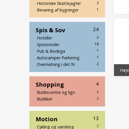
2
Historiske Skattejagter
1
Bevaring af bygninger
Spis & Sov
24
2
Hoteller
18
Spisesteder
1
Pub & Bodega
1
Autocamper Parkering
2
Overnatning i det fri
Høje
Shopping
4
2
Butikscentre og lign.
2
Butikker
Motion
13
7
Cykling og vandring