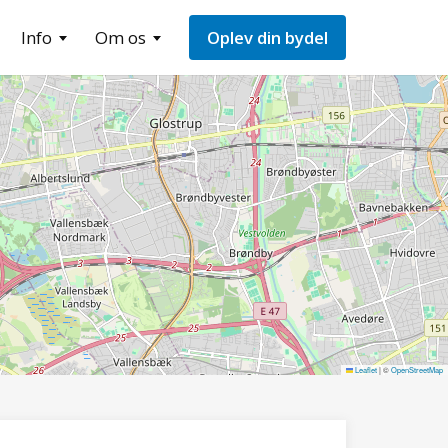
Info
Om os
Oplev din bydel
Leaflet
|
©
OpenStreetMap