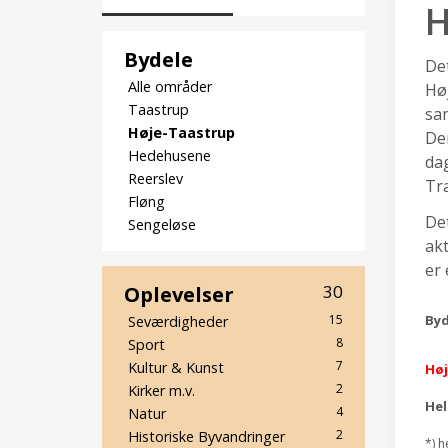
H
Bydele
De
Alle områder
Hø
Taastrup
sa
Høje-Taastrup
Den
Hedehusene
dag
Reerslev
Tr
Fløng
Det
Sengeløse
akt
er 
Oplevelser
30
Byd
15
Seværdigheder
8
Sport
7
Kultur & Kunst
Høj
2
Kirker m.v.
He
4
Natur
2
Historiske Byvandringer
*) h