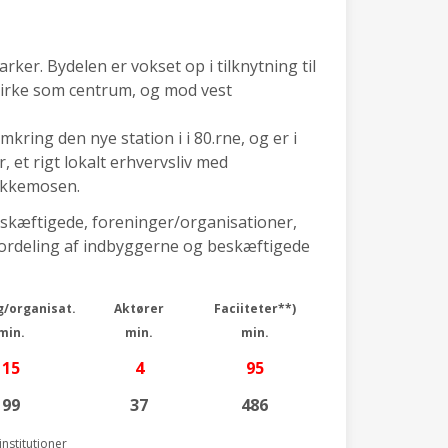
rker. Bydelen er vokset op i tilknytning til
irke som centrum, og mod vest
kring den nye station i i 80.rne, og er i
et rigt lokalt erhvervsliv med
akkemosen.
eskæftigede, foreninger/organisationer,
 (fordeling af indbyggerne og beskæftigede
g/organisat.
Aktører
Faciiteter**)
min.
min.
min.
15
4
95
99
37
486
nstitutioner