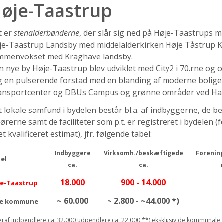
øje-Taastrup
t er
stenalderbønderne
, der slår sig ned på Høje-Taastrups ma
je-Taastrup Landsby med middelalderkirken Høje Tåstrup K
mmenvokset med Kraghave landsby.
 nye by Høje-Taastrup blev udviklet med City2 i 70.rne og om
 en pulserende forstad med en blanding af moderne boliger, 
ansportcenter og DBUs Campus og grønne områder ved H
 lokale samfund i bydelen består bl.a. af indbyggerne, de b
ørerne samt de faciliteter som p.t. er registreret i bydelen
et kvalificeret estimat), jfr. følgende tabel:
Indbyggere
Virksomh./beskæftigede
Forenin
el
ca.
ca.
18.000
900 - 14.000
e-Taastrup
~ 60.000
~ 2.800 - ~44.000 *)
le kommune
eraf indpendlere ca. 32.000 udpendlere ca. 22.000 **) eksklusiv de kommunale i