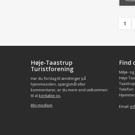
1
Høje-Taastrup
Find 
Turistforening
Miljø- og
Høje Taa
Har du forslag til ændringer på
Taastrup.
hjemmesiden, spørgsmål eller
Telefon:
kommentarer, er du mere end velkommen
Hjemmes
til at
kontakte os
.
Bliv medlem
Email:
in