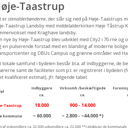
øje-Taastrup
t er
stenalderbønderne
, der slår sig ned på Høje-Taastrups ma
je-Taastrup Landsby med middelalderkirken Høje Tåstrup K
mmenvokset med Kraghave landsby.
 nye by Høje-Taastrup blev udviklet med City2 i 70.rne og om
 en pulserende forstad med en blanding af moderne boliger, 
ansportcenter og DBUs Campus og grønne områder ved H
 lokale samfund i bydelen består bl.a. af indbyggerne, de b
ørerne samt de faciliteter som p.t. er registreret i bydelen
et kvalificeret estimat), jfr. følgende tabel:
Indbyggere
Virksomh./beskæftigede
Forenin
el
ca.
ca.
18.000
900 - 14.000
e-Taastrup
~ 60.000
~ 2.800 - ~44.000 *)
le kommune
eraf indpendlere ca. 32.000 udpendlere ca. 22.000 **) eksklusiv de kommunale i