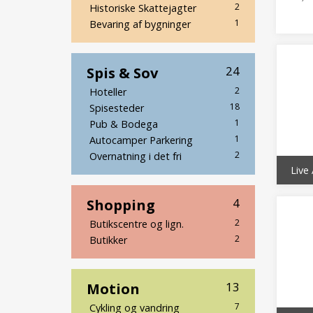
2
Historiske Skattejagter
1
Bevaring af bygninger
Spis & Sov
24
2
Hoteller
18
Spisesteder
1
Pub & Bodega
1
Autocamper Parkering
2
Overnatning i det fri
Live 
Shopping
4
2
Butikscentre og lign.
2
Butikker
Motion
13
7
Cykling og vandring