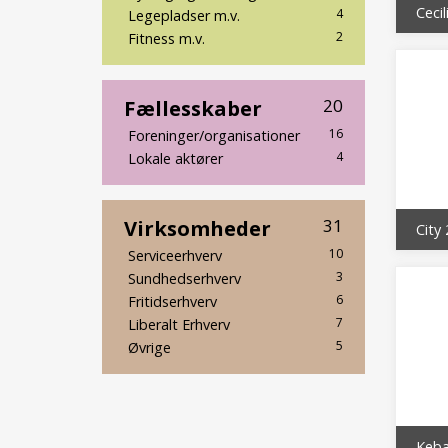
Cecil
4
Legepladser m.v.
2
Fitness m.v.
Fællesskaber
20
16
Foreninger/organisationer
4
Lokale aktører
Virksomheder
31
City 
10
Serviceerhverv
3
Sundhedserhverv
6
Fritidserhverv
7
Liberalt Erhverv
5
Øvrige