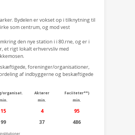
rker. Bydelen er vokset op i tilknytning til
irke som centrum, og mod vest
kring den nye station i i 80.rne, og er i
et rigt lokalt erhvervsliv med
akkemosen.
eskæftigede, foreninger/organisationer,
 (fordeling af indbyggerne og beskæftigede
g/organisat.
Aktører
Faciiteter**)
min.
min.
min.
15
4
95
99
37
486
nstitutioner