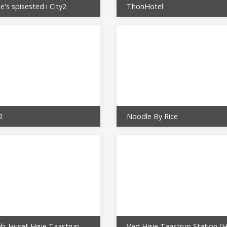
ie's spisested i City2
ThonHotel
2
Noodle By Rice
Kebab-Huset Høje Taastrup og Bygens Bagle