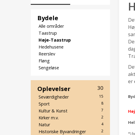
H
Bydele
De
Alle områder
Hø
Taastrup
sa
Høje-Taastrup
Den
Hedehusene
dag
Reerslev
Tr
Fløng
Det
Sengeløse
akt
er 
Oplevelser
30
Byd
15
Seværdigheder
8
Sport
7
Kultur & Kunst
Høj
2
Kirker m.v.
He
4
Natur
2
Historiske Byvandringer
*) h