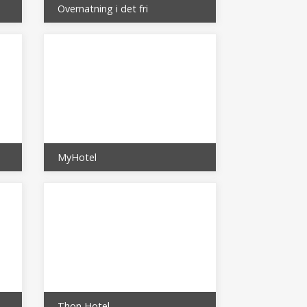
Overnatning i det fri
MyHotel
Ved Høje Taastrup Station (Handicaphuset )
Thon Hotel