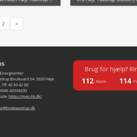
2
>
os
Brug for hjælp? Ri
 Energicenter
112
114
strup Boulevard 54. 2630 Høje
Alarm
Po
 Tlf: 43 30 42 00
 0045 43304200
ide :
https://mec-ht.dk/
fo@hojetaastrup.dk