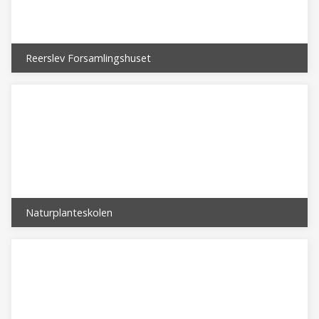
Reerslev Forsamlingshuset
Naturplanteskolen