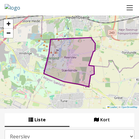
+
−
Leaflet
|
©
OpenStreetMap
Liste
Kort
By