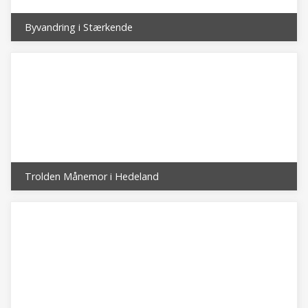
Byvandring i Stærkende
Trolden Månemor i Hedeland