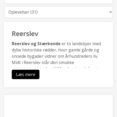
Kategori
Reerslev
Reerslev og Stærkende
er to landsbyer med
dybe historiske rødder, hvor gamle gårde og
snoede bygader vidner om århundreders liv.
Midt i Reerslev står den smukke
middelalderkirke fra 1100-tallet, kendt for sine
Læs mere
velbevarede kalkmalerier skabt af
Isefjordsmesteren. Lige udenfor breder det
naturskønne Hedeland sig med åbne vidder,
stier og rekreative områder, der binder fortid
og nutid sammen i et levende landskab
Mellem landsbyerne er der bronzealderhøj:
med den er vi klar over, at vi befinder os et sted,