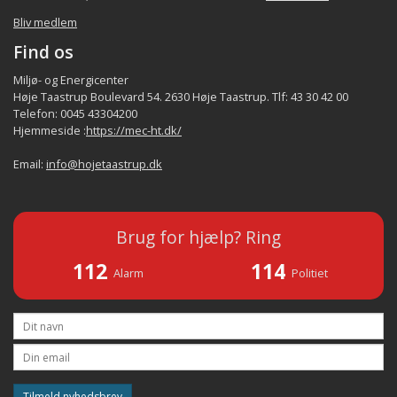
Bliv medlem
Find os
Miljø- og Energicenter
Høje Taastrup Boulevard 54. 2630 Høje Taastrup. Tlf: 43 30 42 00
Telefon: 0045 43304200
Hjemmeside :
https://mec-ht.dk/
Email:
info@hojetaastrup.dk
Brug for hjælp? Ring
112
114
Alarm
Politiet
Tilmeld nyhedsbrev