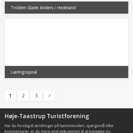
Trolden Glade Anders i Hedeland
Læringsspiral
1
2
3
>
Høje-Taastrup Turistforening
Har du forslag til ændringer på hjemmesiden, spørgsmål eller
kommentarer, er du mere end velkommen til at
kontakte os
.