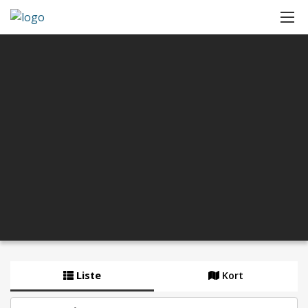
Liste
Kort
By