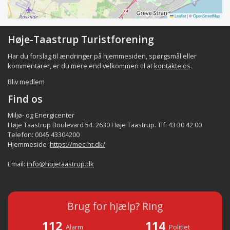
Leaflet
|
©
OpenStreetMap
Høje-Taastrup Turistforening
Har du forslag til ændringer på hjemmesiden, spørgsmål eller
kommentarer, er du mere end velkommen til at
kontakte os
.
Bliv medlem
Find os
Miljø- og Energicenter
Høje Taastrup Boulevard 54. 2630 Høje Taastrup. Tlf: 43 30 42 00
Telefon: 0045 43304200
Hjemmeside :
https://mec-ht.dk/
Email:
info@hojetaastrup.dk
Brug for hjælp? Ring
112
114
Alarm
Politiet