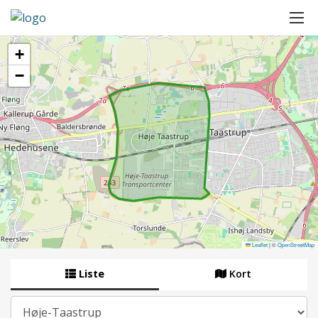
+
−
Leaflet
|
©
OpenStreetMap
Liste
Kort
By