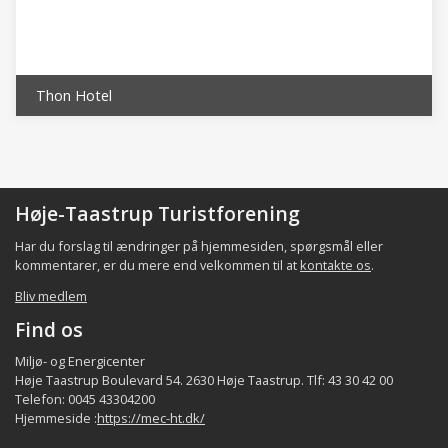
Det lokale samfund i bydelen består bl.a. af
indbyggerne, de beskæftigede,
foreninger/organisationer, aktørerne samt de
faciliteter som p.t. er registreret i bydelen
Thon Hotel
(fordeling af indbyggerne og beskæftigede er
et kvalificeret estimat), jfr. følgende tabel:
Indbyggere
Virksomh./beskæftigede
Forening/organi
Bydel
ca.
ca.
min.
Høje-Taastrup Turistforening
Høje-
Har du forslag til ændringer på hjemmesiden, spørgsmål eller
18.000
900 - 14.000
15
Taastrup
kommentarer, er du mere end velkommen til at
kontakte os
.
Bliv medlem
Hele
~ 60.000
~ 2.800 - ~44.000 *)
99
kommune
Find os
*) heraf indpendlere ca. 32.000 udpendlere ca. 22.000 **)
Miljø- og Energicenter
Høje Taastrup Boulevard 54. 2630 Høje Taastrup. Tlf: 43 30 42 00
eksklusiv de kommunale institutioner
Telefon: 0045 43304200
Hjemmeside :
https://mec-ht.dk/