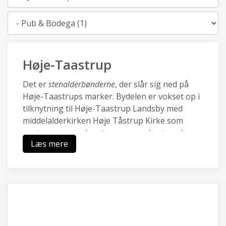
Kategori
Høje-Taastrup
Det er
stenalderbønderne
, der slår sig ned på
Høje-Taastrups marker. Bydelen er vokset op i
tilknytning til Høje-Taastrup Landsby med
middelalderkirken Høje Tåstrup Kirke som
centrum, og mod vest sammenvokset med
Læs mere
Kraghave landsby.
Den nye by Høje-Taastrup blev udviklet med
City2 i 70.rne og omkring den nye station i i
80.rne, og er i dag en pulserende forstad med
en blanding af moderne boliger, et rigt lokalt
erhvervsliv med Transportcenter og DBUs
Campus og grønne områder ved Hakkemosen.