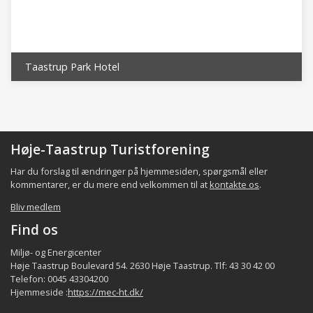
der har været beboet siden oldtiden.
Det lokale samfund i bydelen består bl.a. af
indbyggerne, de beskæftigede,
foreninger/organisationer, aktørerne samt de
Taastrup Park Hotel
faciliteter som p.t. er registreret i bydelen
(fordeling af indbyggerne og beskæftigede er
et kvalificeret estimat), jfr. følgende tabel:
Høje-Taastrup Turistforening
Indbyggere
Virksomh/ beskæftig.
Foreni
Bydel
Har du forslag til ændringer på hjemmesiden, spørgsmål eller
ca.
ca.
kommentarer, er du mere end velkommen til at
kontakte os
.
1.000
20 - 500
Reerslev
Bliv medlem
~ 60.000
~2.800 -~44.000 *)
Hele kommune
Find os
*) heraf indpendlere ca. 32.000 udpendlere ca.
Miljø- og Energicenter
Høje Taastrup Boulevard 54. 2630 Høje Taastrup. Tlf: 43 30 42 00
22.000 **) eksklusiv de kommunale
Telefon: 0045 43304200
institutioner
Hjemmeside :
https://mec-ht.dk/