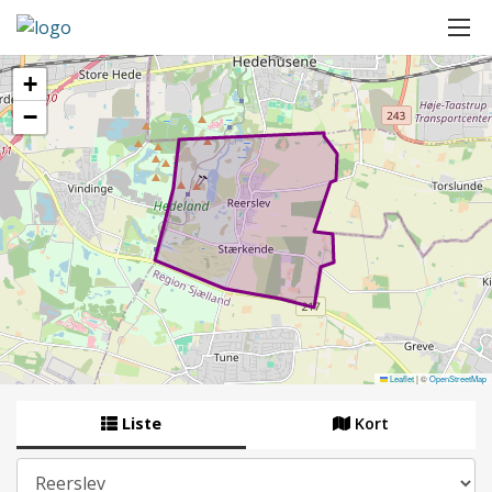
+
−
Leaflet
|
©
OpenStreetMap
Liste
Kort
By