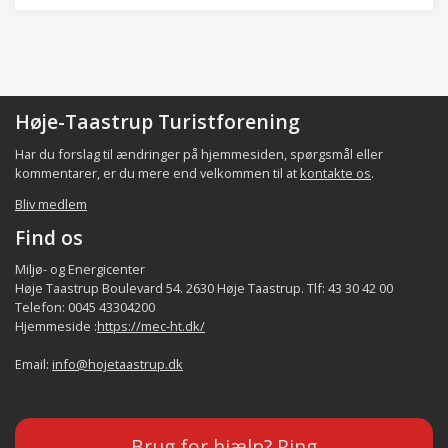
Høje-Taastrup Turistforening
Har du forslag til ændringer på hjemmesiden, spørgsmål eller
kommentarer, er du mere end velkommen til at
kontakte os
.
Bliv medlem
Find os
Miljø- og Energicenter
Høje Taastrup Boulevard 54. 2630 Høje Taastrup. Tlf: 43 30 42 00
Telefon: 0045 43304200
Hjemmeside :
https://mec-ht.dk/
Email:
info@hojetaastrup.dk
Brug for hjælp? Ring