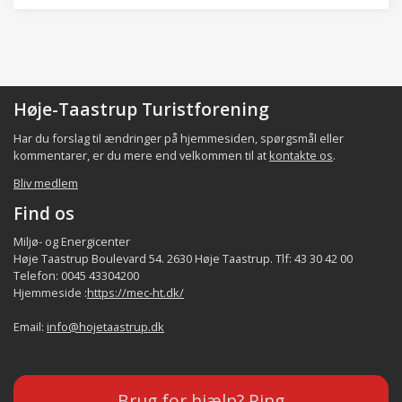
Høje-Taastrup Turistforening
Har du forslag til ændringer på hjemmesiden, spørgsmål eller
kommentarer, er du mere end velkommen til at
kontakte os
.
Bliv medlem
Find os
Miljø- og Energicenter
Høje Taastrup Boulevard 54. 2630 Høje Taastrup. Tlf: 43 30 42 00
Telefon: 0045 43304200
Hjemmeside :
https://mec-ht.dk/
Email:
info@hojetaastrup.dk
Brug for hjælp? Ring