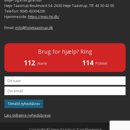
Miljø- og Energicenter
Høje Taastrup Boulevard 54. 2630 Høje Taastrup. Tlf: 43 30 42 00
Telefon: 0045 43304200
Hjemmeside :
https://mec-ht.dk/
Email:
info@hojetaastrup.dk
Brug for hjælp? Ring
112
114
Alarm
Politiet
Tilmeld nyhedsbrev
Læs tidligere nyhedsbreve
Copyright © Høje-Taastrup Turistforening