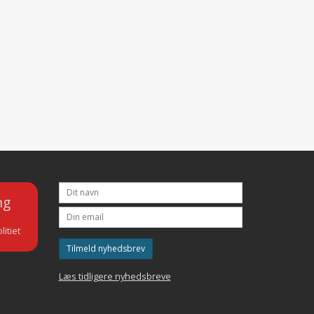
ng
litiet
Tilmeld nyhedsbrev
Læs tidligere nyhedsbreve