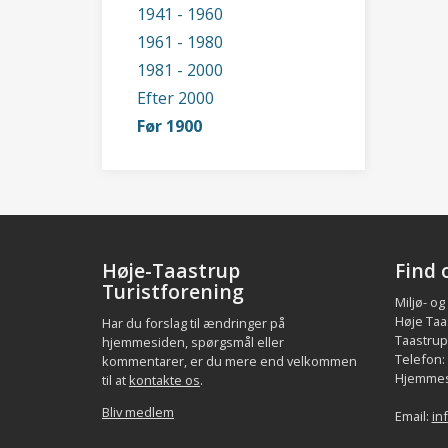
1941 - 1960
1961 - 1980
1981 - 2000
Efter 2000
Før 1900
Høje-Taastrup
Find 
Turistforening
Miljø- og
Høje Taa
Har du forslag til ændringer på
Taastrup.
hjemmesiden, spørgsmål eller
Telefon:
kommentarer, er du mere end velkommen
Hjemmes
til at
kontakte os
.
Bliv medlem
Email:
in