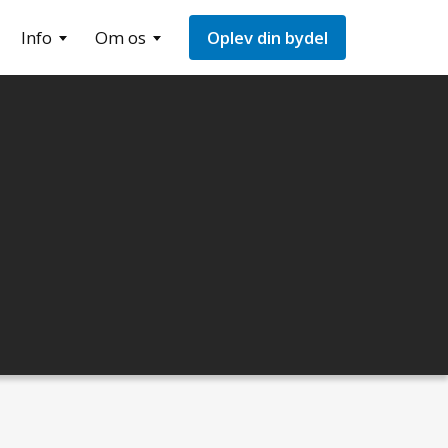
Info
Om os
Oplev din bydel