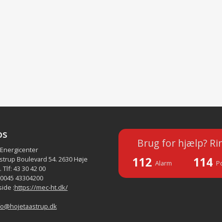
os
Brug for hjælp? Ri
 Energicenter
112
114
strup Boulevard 54. 2630 Høje
Alarm
Po
 Tlf: 43 30 42 00
 0045 43304200
ide :
https://mec-ht.dk/
fo@hojetaastrup.dk