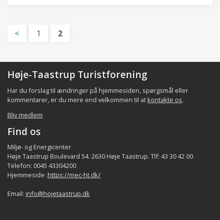
<
1
2
Høje-Taastrup Turistforening
Har du forslag til ændringer på hjemmesiden, spørgsmål eller
kommentarer, er du mere end velkommen til at
kontakte os
.
Bliv medlem
Find os
Miljø- og Energicenter
Høje Taastrup Boulevard 54. 2630 Høje Taastrup. Tlf: 43 30 42 00
Telefon: 0045 43304200
Hjemmeside :
https://mec-ht.dk/
Email:
info@hojetaastrup.dk