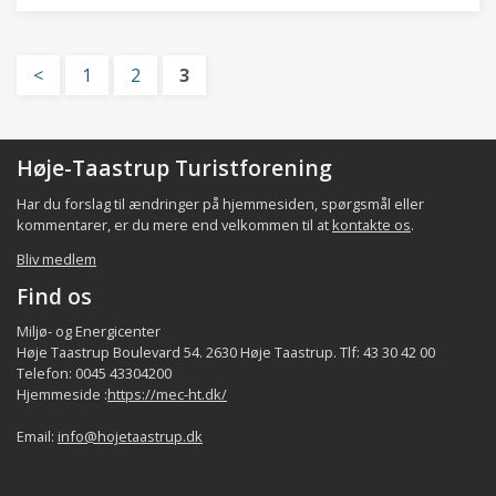
<
1
2
3
Høje-Taastrup Turistforening
Har du forslag til ændringer på hjemmesiden, spørgsmål eller
kommentarer, er du mere end velkommen til at
kontakte os
.
Bliv medlem
Find os
Miljø- og Energicenter
Høje Taastrup Boulevard 54. 2630 Høje Taastrup. Tlf: 43 30 42 00
Telefon: 0045 43304200
Hjemmeside :
https://mec-ht.dk/
Email:
info@hojetaastrup.dk