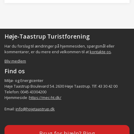
Høje-Taastrup Turistforening
Har du forslag til ændringer på hjemmesiden, spørgsmål eller
kommentarer, er du mere end velkommen til at
kontakte os
.
Bliv medlem
Find os
Miljø- og Energicenter
Høje Taastrup Boulevard 54. 2630 Høje Taastrup. Tlf: 43 30 42 00
Telefon: 0045 43304200
Hjemmeside :
https://mec-ht.dk/
Email:
info@hojetaastrup.dk
Brug for hjælp? Ring