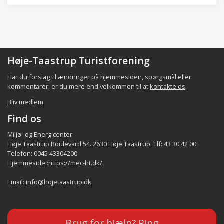
Høje-Taastrup Turistforening
Har du forslag til ændringer på hjemmesiden, spørgsmål eller
kommentarer, er du mere end velkommen til at
kontakte os
.
Bliv medlem
Find os
Miljø- og Energicenter
Høje Taastrup Boulevard 54. 2630 Høje Taastrup. Tlf: 43 30 42 00
Telefon: 0045 43304200
Hjemmeside :
https://mec-ht.dk/
Email:
info@hojetaastrup.dk
Brug for hjælp? Ring