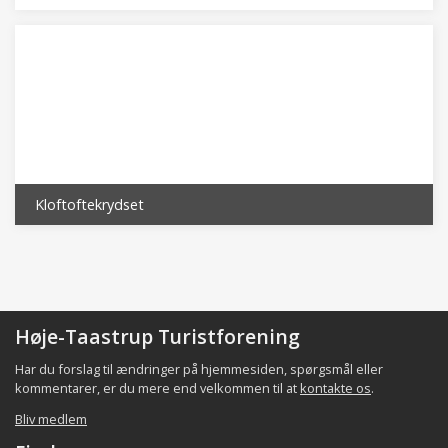
Kloftoftekrydset
Høje-Taastrup Turistforening
Har du forslag til ændringer på hjemmesiden, spørgsmål eller
kommentarer, er du mere end velkommen til at
kontakte os
.
Bliv medlem